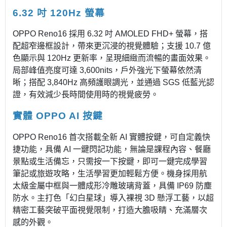
6.32 吋 120Hz 螢幕
OPPO Reno16 採用 6.32 吋 AMOLED FHD+ 螢幕，搭
配超窄邊框設計，帶來更沉浸的視覺體驗；支援 10.7 億
色顯示與 120Hz 更新率，呈現細緻而流暢的畫面效果。
局部峰值亮度可達 3,600nits，戶外強光下螢幕依然清
晰；搭配 3,840Hz 高頻護眼調光，並通過 SGS 低藍光認
證，有效減少長時間使用時的視覺疲勞。
實體 OPPO AI 按鍵
OPPO Reno16 首次搭載全新 AI 實體按鍵，可自定義快
捷功能，具備 AI 一鍵閃記功能，無論是課程內容、餐廳
景點或生活備忘，只需按一下按鍵，即可一鍵完成學習
筆記或旅遊攻略，生活學習更加輕鬆方便。機身採用航
太級金屬中框與一體成形冷雕玻璃背蓋，具備 IP69 防塵
防水。主打色「幻白星球」導入裸視 3D 懸浮工藝，以超
精密工藝突破平面視覺限制，打造大膽吸睛、充滿層次
感的外觀。