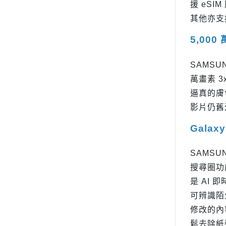
援 eSI
其他亦支
5,00
SAMSU
萬畫素 3
逼真的膚
影片仍舊
Galax
SAMSU
搜尋圈功
是 AI
可辨識陌
修改的內
鬆去除紙