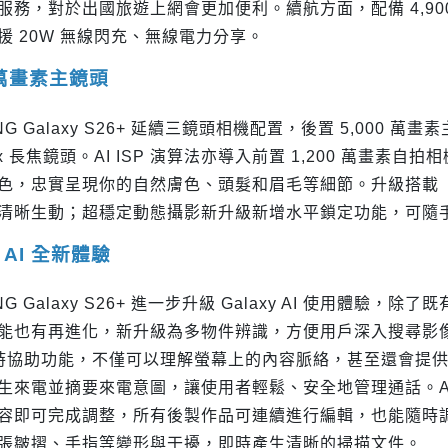
M 服務，對於出國旅遊上網會更加便利。續航方面，配備 4,900m
援 20W 無線閃充、無線電力分享。
0 萬畫素主鏡頭
NG Galaxy S26+ 延續三鏡頭相機配置，後置 5,000 萬畫素主
x 長焦鏡頭。AI ISP 演算法亦導入前置 1,200 萬畫
色，忠實呈現你的自然膚色、頭髮和眉毛等細節。升級搭載
清晰生動；超穩定動態攝影新升級新增水平鎖定功能，可隨
y AI 全新體驗
NG Galaxy S26+ 進一步升級 Galaxy AI 使用體驗，除了
能也有再進化，新升級為多物件辨識，方便用戶深入搜尋影像的多
 即時協助功能，不僅可以理解螢幕上的內容脈絡，甚至還會提供
生來電並摘要來電意圖，讓使用者輕鬆、安全地管理通話。A
容即可完成調整，所有後製作品可連續進行編輯，也能隨時調整
張皺摺、手指等變形與干擾，即時產生清晰的掃描文件。