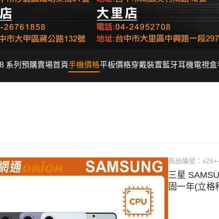
Fold8 系列預購賣場
首頁
手機價格
平板價格
穿戴裝置
藍牙耳機
電視盒
商品編號：
s26+
三星 SAMSUN
固一年(立格