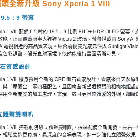
全新升級 Sony Xperia 1 VIII
 19.5：9 螢幕
eria 1 VIII 配備 6.5 吋的 19.5：9 比例 FHD+ HDR OLED
，正面覆蓋康寧大猩猩 Victus 2 玻璃。螢幕搭載由 Sony AI 驅動
VIA 電視相近的高品質表現。結合前後雙光感元件與 Sunlight V
及色彩調整，陽光直射環境下依然能維持畫面清晰可見。
礦石質感設計
Xperia 1 VIII 機身採用全新的 ORE 礦石質感設計，靈感
與「原礦金」等四種配色，且因應全新望遠鏡頭的相機模組設計，Xpe
採用全新開發的加工處理，實現一致且更具整體感的外觀，細緻
立體聲雙喇叭
Xperia 1 VIII 搭載劇院級立體聲雙喇叭，透過配備全新開發
，輕鬆營造更寬廣、具深度的音場表現，進一步強化立體聲效果