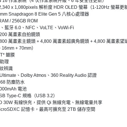
roid 16 作業系統（4 次作業系統升級、6 年安全性更新）
 2,340 x 1,080pixels 解析度 HDR OLED 螢幕（1-120Hz 螢幕
omm Snapdragon 8 Elite Gen 5 八核心處理器
RAM / 256GB ROM
 7、藍牙 6.0、NFC、VoLTE、VoWi-Fi
,200 萬畫素自拍鏡頭
,800 萬畫素主鏡頭 + 4,800 萬畫素超廣角鏡頭 + 4,800 萬畫素
 16mm + 70mm）
 T* 鍍膜
影助理
指紋辨識
ltimate、Dolby Atmos、360 Reality Audio 認證
IP68 防塵防水
,000mAh 電池
SB Type-C 規格（USB 3.2）
PD 30W 有線快充，提供 Qi 無線充電、無線電量共享
microSDXC 記憶卡，最高可擴充至 2TB 儲存空間