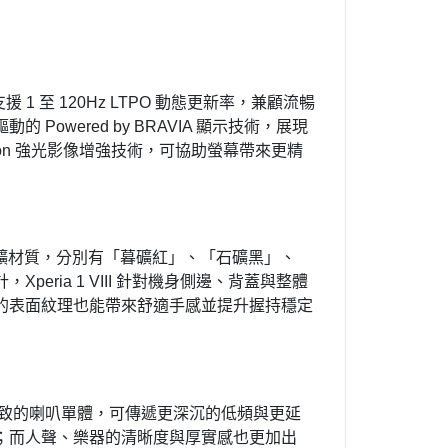
 螢幕，支援 1 至 120Hz LTPO 動態更新率，兼顧流暢
的 Powered by BRAVIA 顯示技術，展現
ision 強光影像增強技術，可協助螢幕帶來更精
來自天然原礦材質，分別有「暮礦紅」、「石礦黑」、
ria 1 VIII 針對機身側邊、背蓋與整體
的表面紋理也能帶來舒適手感並提升握持穩定
、左右一致的喇叭單體，可傳遞更深沉的低頻與更延
；而人聲、樂器的清晰度與厚實感也更加出