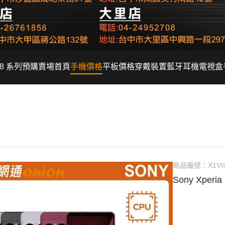
Fold8 系列預購賣場
首頁
手機價格
平板價格
穿戴裝置
藍牙耳機
電視盒
商品編號：
X1VII
Sony Xperia 