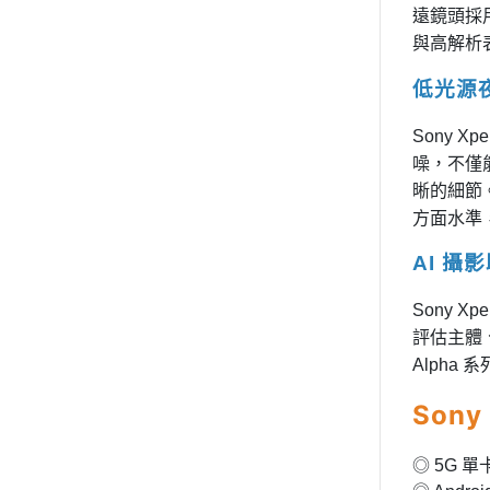
遠鏡頭採用
與高解析
低光源
Sony 
噪，不僅
晰的細節。
方面水準
AI 攝
Sony X
評估主體
Alpha
Sony
◎ 5G 單