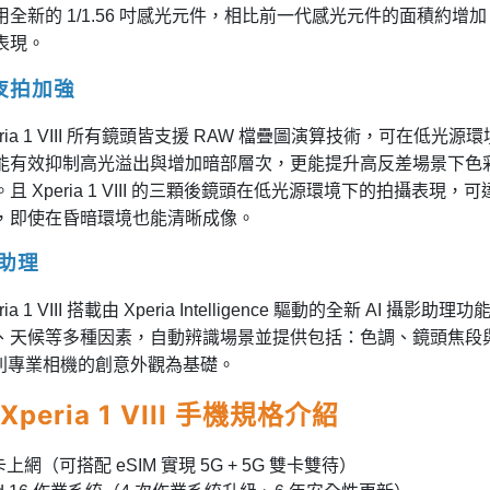
全新的 1/1.56 吋感光元件，相比前一代感光元件的面積約增
表現。
夜拍加強
Xperia 1 VIII 所有鏡頭皆支援 RAW 檔疊圖演算技術，可在
能有效抑制高光溢出與增加暗部層次，更能提升高反差場景下色
且 Xperia 1 VIII 的三顆後鏡頭在低光源環境下的拍攝表
，即使在昏暗環境也能清晰成像。
影助理
peria 1 VIII 搭載由 Xperia Intelligence 驅動的全新
、天候等多種因素，自動辨識場景並提供包括：色調、鏡頭焦段
 系列專業相機的創意外觀為基礎。
 Xperia 1 VIII 手機規格介紹
卡上網（可搭配 eSIM 實現 5G + 5G 雙卡雙待）