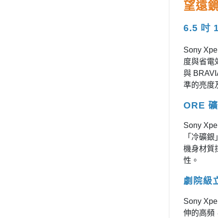
望遠鏡頭
6.5 吋
Sony Xp
度與省電效能
與 BRA
準的亮度
ORE 
Sony 
「冷礦銀」
機身材質
性。
劇院級
Sony 
伸的高頻