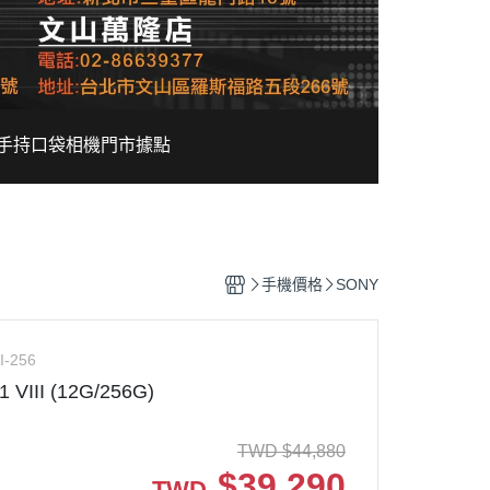
手持口袋相機
門市據點
手機價格
SONY
I-256
1 VIII (12G/256G)
TWD
$
44,880
$
39,290
TWD