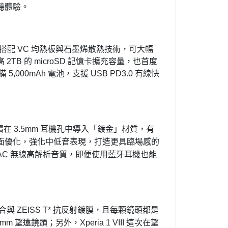
聽體驗。
en 5 旗艦平台，搭配 VC 均熱板與石墨烯散熱技術，可大幅
TB 的 microSD 記憶卡擴充容量，也首度
5,000mAh 電池，支援 USB PD3.0 有線快
件，延續在 3.5mm 耳機孔中導入「鍍金」材質，有
面優化，強化中低音表現，打造更具臨場感的
DAC 無線高解析音質，即便使用藍牙耳機也能
組合與 ZEISS T* 抗反射鍍膜，且每顆鏡頭都是
 望遠鏡頭；另外，Xperia 1 VIII 這次在望