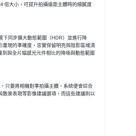
加 4 倍大小，可提升拍攝遠距主體時的細膩度
低光源環境下同步擴大動態範圍（HDR）並進行降
彩重現的準確度，忠實保留明亮與陰影區域清
現，可達到與全片幅感光元件相比的降噪與動態範圍
 AI 攝影助理功能，只要將相機對準拍攝主體，系統便會綜合
與散景表現等影像建議選項，而這些建議則以