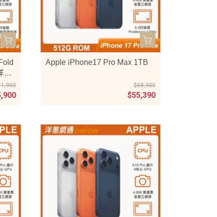
Fold
Apple iPhone17 Pro Max 1TB
贈洋蔥
71,900
$58,900
5,900
$55,390