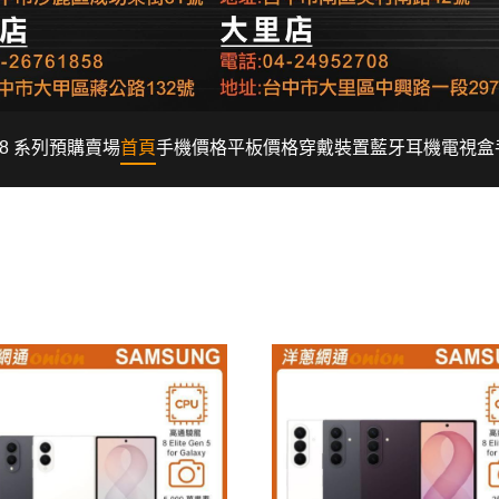
Fold8 系列預購賣場
首頁
手機價格
平板價格
穿戴裝置
藍牙耳機
電視盒