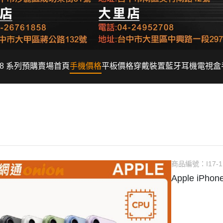
Fold8 系列預購賣場
首頁
手機價格
平板價格
穿戴裝置
藍牙耳機
電視盒
商品編號：
I17-1
Apple iPh