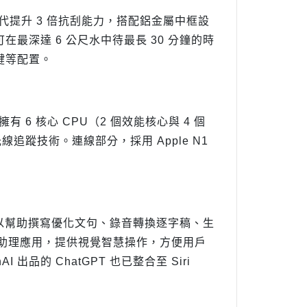
較前一代提升 3 倍抗刮能力，搭配鋁金屬中框設
級，可在最深達 6 公尺水中待最長 30 分鐘的時
鍵等配置。
，擁有 6 核心 CPU（2 個效能核心與 4 個
追蹤技術。連線部分，採用 Apple N1
I 應用，除了可以幫助撰寫優化文句、錄音轉換逐字稿、生
慧的助理應用，提供視覺智慧操作，方便用戶
I 出品的 ChatGPT 也已整合至 Siri