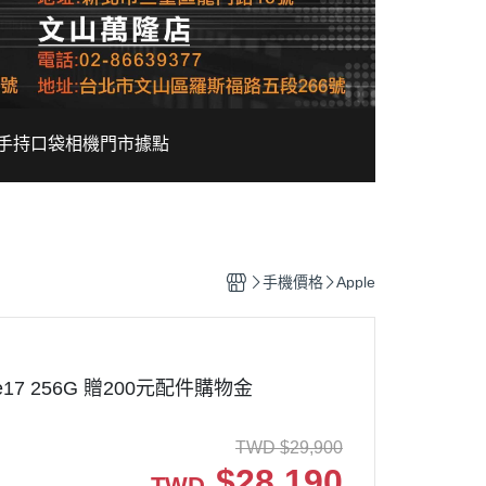
手持口袋相機
門市據點
手機價格
Apple
one17 256G 贈200元配件購物金
TWD
$
29,900
$
28,190
TWD