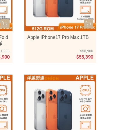
Fold
Apple iPhone17 Pro Max 1TB
贈洋蔥
71,900
$58,900
5,900
$55,390