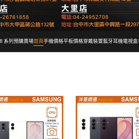
Fold8 系列預購賣場
首頁
手機價格
平板價格
穿戴裝置
藍牙耳機
電視盒